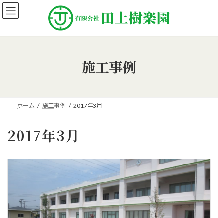
コ
ナ
ン
ビ
テ
ゲ
ン
ー
ツ
シ
へ
ョ
施工事例
ス
ン
キ
に
ッ
移
プ
動
ホーム
施工事例
2017年3月
2017年3月